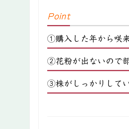
Point
①購入した年から咲
②花粉が出ないので
③株がしっかりして