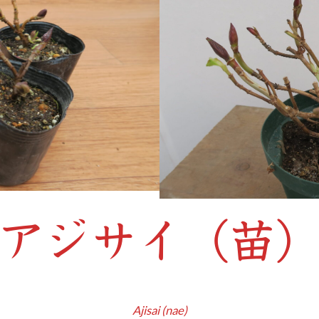
アジサイ（苗
Ajisai (nae)