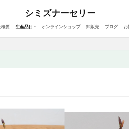
はなまるマーガレット（ﾏｰｶﾞﾚｯﾄ）
苺ミルク（マーガレット）
あんずな気持ち（ﾏｰｶﾞﾚｯﾄ）
京小花（マーガレット）
京花美（マツバギク）
京ちゅらか（ポーチュラカ）
ユーミーシリーズ（アジサイ）
アジサイ苗
べっぴんさん（ヒューケラ）
京ビオラ（ビオラ）
京舞妓（ハボタン）
観葉植物・植木
シミズナーセリー
検索
社概要
生産品目
オンラインショップ
卸販売
ブログ
お
はなまるマーガレット（ﾏｰｶﾞﾚｯﾄ）
苺ミルク（マーガレット）
あんずな気持ち（ﾏｰｶﾞﾚｯﾄ）
京小花（マーガレット）
京花美（マツバギク）
京ちゅらか（ポーチュラカ）
ユーミーシリーズ（アジサイ）
アジサイ苗
べっぴんさん（ヒューケラ）
京ビオラ（ビオラ）
京舞妓（ハボタン）
観葉植物・植木