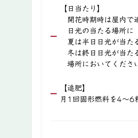
【日当たり】
開花時期時は屋内で
日光の当たる場所に
夏は半日日光が当た
冬は終日日光が当た
場所においてくださ
【追肥】
月1回固形燃料を4〜6