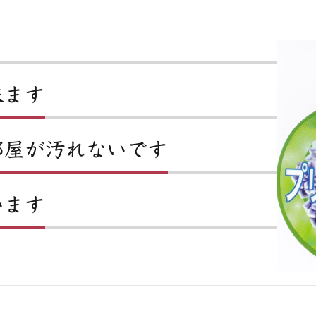
来ます
部屋が汚れないです
います