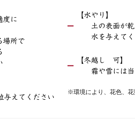
【水やり】
適度に
土の表面が乾い
水を与えてく
る場所で
る
【冬越し 可】
い
霜や雪には当て
※環境により、花色、花
粒与えてください